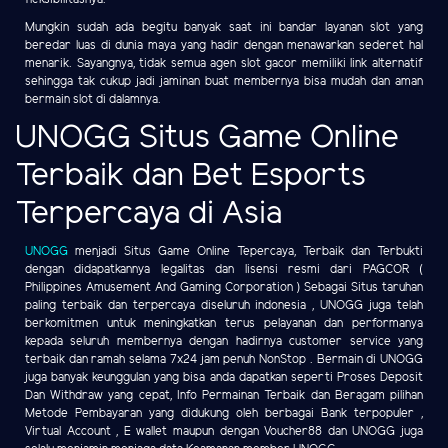
Mungkin sudah ada begitu banyak saat ini bandar layanan slot yang
beredar luas di dunia maya yang hadir dengan menawarkan sederet hal
menarik. Sayangnya, tidak semua agen slot gacor memiliki link alternatif
sehingga tak cukup jadi jaminan buat membernya bisa mudah dan aman
bermain slot di dalamnya.
UNOGG Situs Game Online
Terbaik dan Bet Esports
Terpercaya di Asia
UNOGG
menjadi Situs Game Online Tepercaya, Terbaik dan Terbukti
dengan didapatkannya legalitas dan lisensi resmi dari PAGCOR (
Philippines Amusement And Gaming Corporation ) Sebagai Situs taruhan
paling terbaik dan terpercaya diseluruh indonesia , UNOGG juga telah
berkomitmen untuk meningkatkan terus pelayanan dan performanya
kepada seluruh membernya dengan hadirnya customer service yang
terbaik dan ramah selama 7x24 jam penuh NonStop . Bermain di UNOGG
juga banyak keunggulan yang bisa anda dapatkan seperti Proses Deposit
Dan Withdraw yang cepat, Info Permainan Terbaik dan Beragam pilihan
Metode Pembayaran yang didukung oleh berbagai Bank terpopuler ,
Virtual Account , E wallet maupun dengan Voucher88 dan UNOGG juga