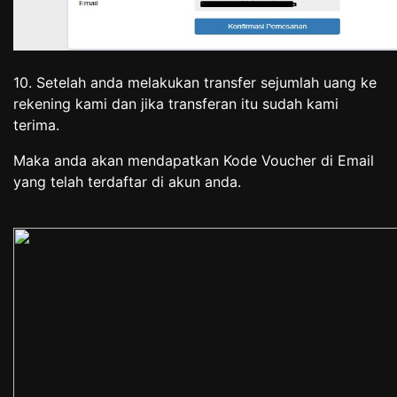
10. Setelah anda melakukan transfer sejumlah uang ke
rekening kami dan jika transferan itu sudah kami
terima.
Maka anda akan mendapatkan Kode Voucher di Email
yang telah terdaftar di akun anda.