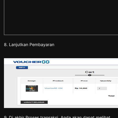
8. Lanjutkan Pembayaran
9. Di akhir Proses transaksi, Anda akan dapat melihat