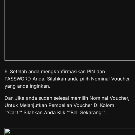
6. Setelah anda mengkonfirmasikan PIN dan
PASSWORD Anda, Silahkan anda pilih Nominal Voucher
yang anda inginkan.
Dan Jika anda sudah selesai memilih Nominal Voucher,
Untuk Melanjutkan Pembelian Voucher Di Kolom
""Cart"" Silahkan Anda Klik ""Beli Sekarang"".