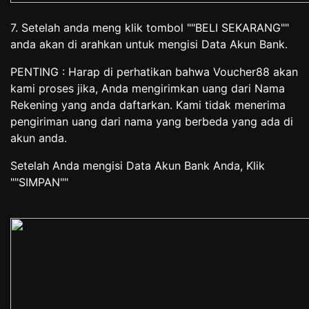
7. Setelah anda meng klik tombol ""BELI SEKARANG""
anda akan di arahkan untuk mengisi Data Akun Bank.
PENTING : Harap di perhatikan bahwa Voucher88 akan
kami proses jika, Anda mengirimkan uang dari Nama
Rekening yang anda daftarkan. Kami tidak menerima
pengiriman uang dari nama yang berbeda yang ada di
akun anda.
Setelah Anda mengisi Data Akun Bank Anda, Klik
""SIMPAN""