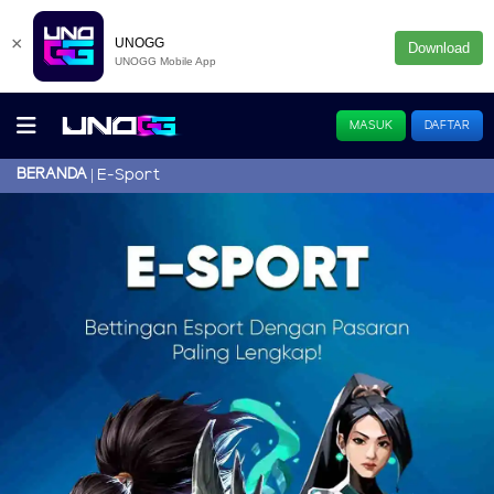
×
UNOGG
Download
UNOGG Mobile App
MASUK
DAFTAR
BERANDA
E-Sport