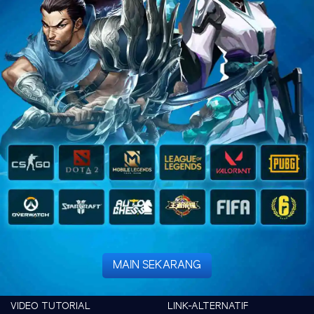
MAIN SEKARANG
VIDEO TUTORIAL
LINK-ALTERNATIF