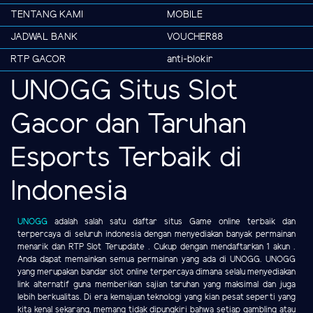
TENTANG KAMI
MOBILE
JADWAL BANK
VOUCHER88
RTP GACOR
anti-blokir
UNOGG Situs Slot
Gacor dan Taruhan
Esports Terbaik di
Indonesia
UNOGG
adalah salah satu daftar situs Game online terbaik dan
terpercaya di seluruh indonesia dengan menyediakan banyak permainan
menarik dan RTP Slot Terupdate . Cukup dengan mendaftarkan 1 akun .
Anda dapat memainkan semua permainan yang ada di UNOGG. UNOGG
yang merupakan bandar slot online terpercaya dimana selalu menyediakan
link alternatif guna memberikan sajian taruhan yang maksimal dan juga
lebih berkualitas. Di era kemajuan teknologi yang kian pesat seperti yang
kita kenal sekarang, memang tidak dipungkiri bahwa setiap gambling atau